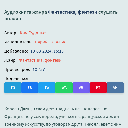
Аудиокнига жанра
Фантастика, фэнтези
слушать
онлайн
Автор:
Ким Рудольф
Исполнитель:
Парий Наталья
Добавлено:
10-03-2024, 15:13
Жанр:
Фантастика, фэнтези
Просмотров:
10 757
Поделиться:
TG
FB
TW
WA
VB
PT
VK
Кореец Джун, в свои девятнадцать лет попадает во
Францию по указу короля, учиться в французской армии
военному искусству, по уговорам друга Николя, едет с ним