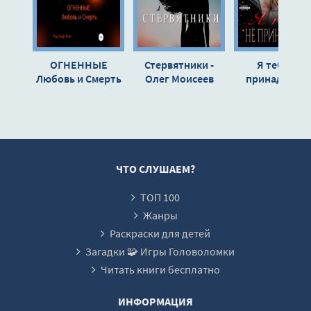
15
16
ОГНЕННЫЕ
Стервятники -
Я тебе не
17
Любовь и Смерть
Олег Моисеев
принадлежу 
- Рудольф Ким
Виктория
18
Королёва
19
20
21
ЧТО СЛУШАЕМ?
22
ТОП 100
23
Жанры
24
Раскраски для детей
Загадки 🧩 Игры Головоломки
25
Читать книги бесплатно
26
27
ИНФОРМАЦИЯ