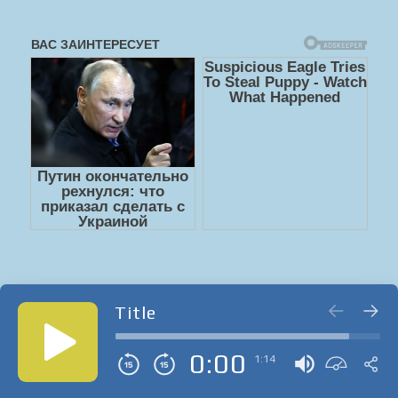
Title
0:00
1:14