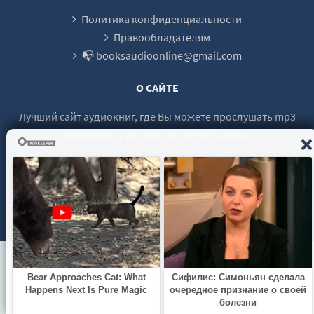
28
Политика конфиденциальности
29
Правообладателям
📭 booksaudioonline@gmail.com
30
31
О САЙТЕ
32
Лучший сайт аудиокниг, где Вы можете прослушать mp3
33
аудиокнигу онлайн без регистрации.
34
35
36
© 2021 - 2026 booksaudio-online.com Все права защищены.
37
38
39
40
41