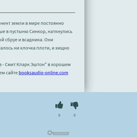
инент земли в мире постоянно
е в пустыню Синкор, наткнулись
й сбруе и всадника. Они
алось ни клочка плоти, и хищно
 - Смит Кларк Эштон" в хорошем
ем сайте
booksaudio-online.com
0
0