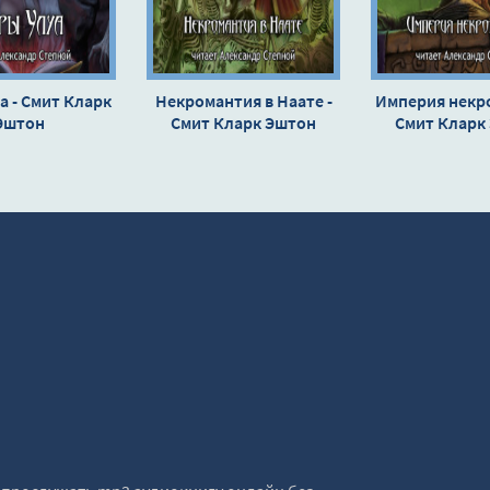
а - Смит Кларк
Некромантия в Наате -
Империя некро
Эштон
Смит Кларк Эштон
Смит Кларк