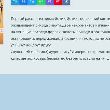
TG
FB
TW
WA
VB
PT
VK
Первый рассказ из цикла Зотик. Зотик - последний конт
ожидающем прихода смерти.Двое некромантов изгнанны
на лежащие посреди дороги скелеты лошади в роскошно
остановились перед жалкими костями, на которых не ост
улыбнулись друг другу...
Слушать 🔊 mp3 (мп3) аудиокнигу "Империя некромантов
качестве полностью бесплатно без регистрации на лучш