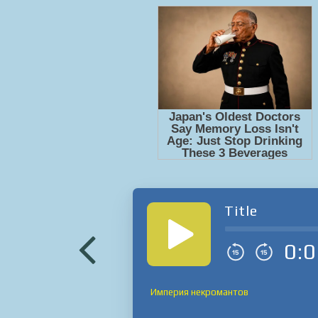
Title
0:0
Империя некромантов