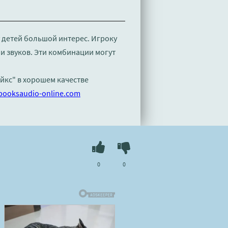
у детей большой интерес. Игроку
 звуков. Эти комбинации могут
йкс" в хорошем качестве
booksaudio-online.com
0
0