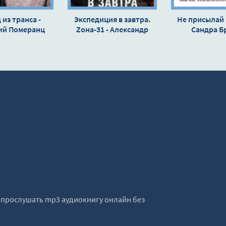
из транса -
Экспедиция в завтра.
Не присылай 
ий Померанц
Zона-31 - Александр
Сандра Б
Конторович
е прослушать mp3 аудиокнигу онлайн без