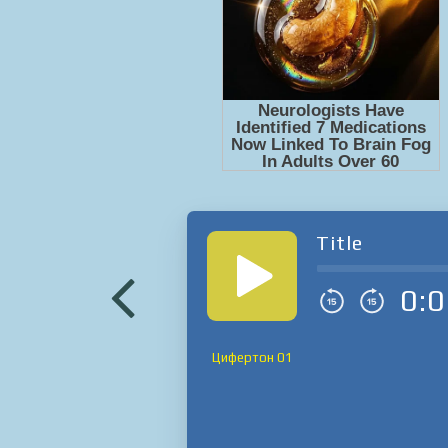
Title
0:0
Цифертон 01