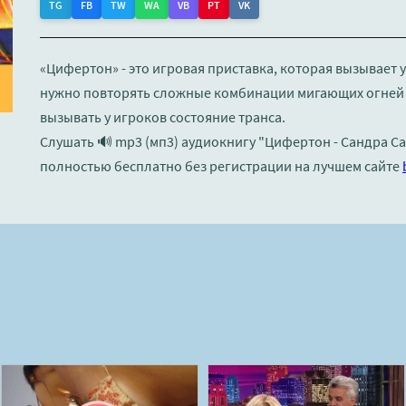
TG
FB
TW
WA
VB
PT
VK
«Цифертон» - это игровая приставка, которая вызывает 
нужно повторять сложные комбинации мигающих огней и
вызывать у игроков состояние транса.
Слушать 🔊 mp3 (мп3) аудиокнигу "Цифертон - Сандра Са
полностью бесплатно без регистрации на лучшем сайте