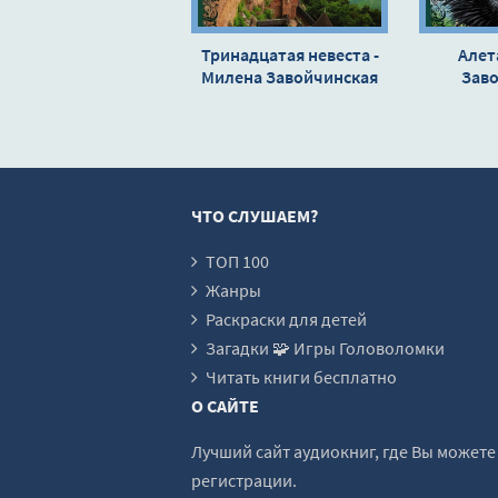
17
18
Тринадцатая невеста -
Алет
Милена Завойчинская
19
Зав
20
21
22
ЧТО СЛУШАЕМ?
23
24
ТОП 100
Жанры
25
Раскраски для детей
26
Загадки 🧩 Игры Головоломки
27
Читать книги бесплатно
О САЙТЕ
Лучший сайт аудиокниг, где Вы может
регистрации.