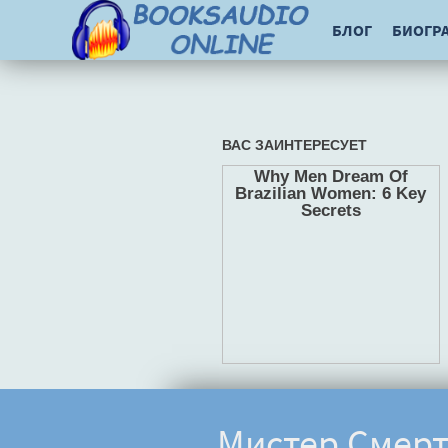
БЛОГ
БИОГР
Мистер Смерт