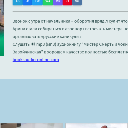
TG
FB
TW
WA
VB
PT
VK
Звонок с утра от начальника – оборотня вряд л сулит чт
Арина стала собираться в аэропорт встречать мистера н
организовать «русские каникулы»
Слушать 🔊 mp3 (мп3) аудиокнигу "Мистер Смерть и чокн
Завойчинская" в хорошем качестве полностью бесплатно
booksaudio-online.com