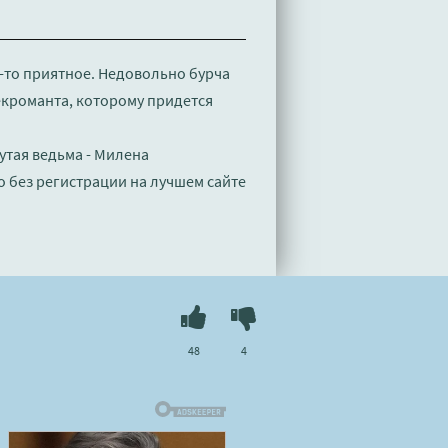
о-то приятное. Недовольно бурча
екроманта, которому придется
утая ведьма - Милена
 без регистрации на лучшем сайте
48
4