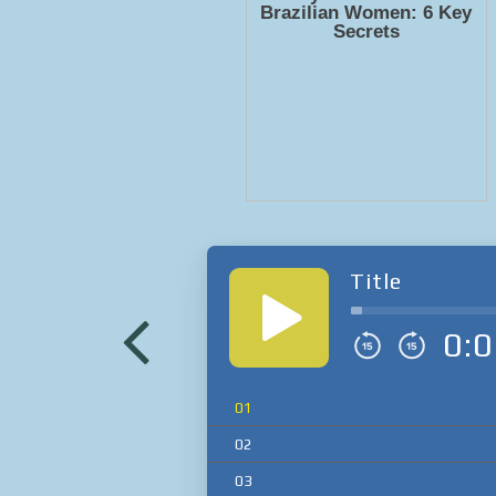
Title
0:0
01
02
03