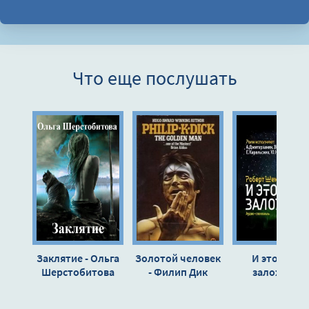
Что еще послушать
Заклятие - Ольга
Золотой человек
И это в нас
Шерстобитова
- Филип Дик
заложено.
Сборник
радиоспектак