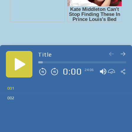
Title
0:00
24:06
001
002