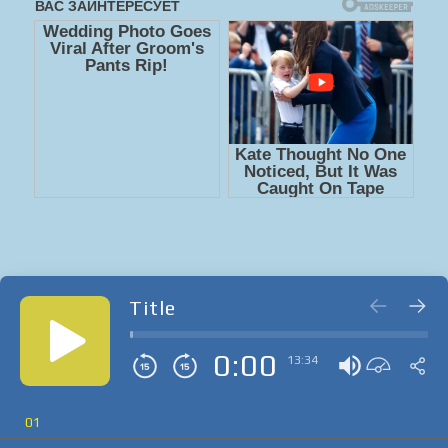
Title
0:00
13:34
01