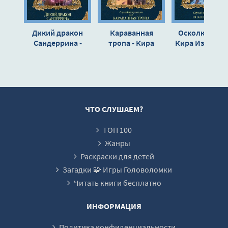
15_Цветок пустыни
16_Цветок пустыни
Дикий дракон
Караванная
Осколки бури
17_Цветок пустыни
Сандеррина -
тропа - Кира
Кира Измайло
Кира Измайлова
Измайлова
18_Цветок пустыни
19_Цветок пустыни
20_Цветок пустыни
21_Цветок пустыни
ЧТО СЛУШАЕМ?
22_Цветок пустыни
ТОП 100
23_Цветок пустыни
Жанры
24_Цветок пустыни
Раскраски для детей
Загадки 🧩 Игры Головоломки
Читать книги бесплатно
ИНФОРМАЦИЯ
Политика конфиденциальности