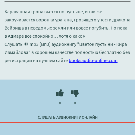
Караванная тропа вьется по пустыне, и так же
закручивается воронка урагана, грозящего унести дракона
Вейриша в неведомые земли или вовсе погубить. Но пока
в Адмаре все спокойно… Хотя о каком
Слушать 🔊 mp3 (мп3) аудиокнигу "Цветок пустыни - Кира
Измайлова" в хорошем качестве полностью бесплатно без
регистрации на лучшем сайте
booksaudio-online.com
0
0
СЛУШАТЬ АУДИОКНИГУ ОНЛАЙН