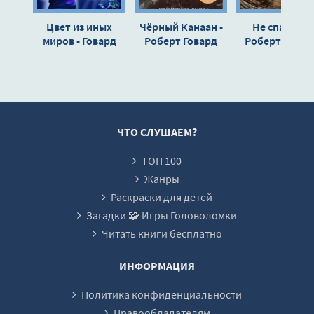
Цвет из иных
Чёрный Канаан -
Не спать! 4 -
миров - Говард
Роберт Говард
Роберт Говар
Лавкрафт
Максим Кабир
Александр
Матюхин
ЧТО СЛУШАЕМ?
ТОП 100
Жанры
Раскраски для детей
Загадки 🧩 Игры Головоломки
Читать книги бесплатно
ИНФОРМАЦИЯ
Политика конфиденциальности
Правообладателям