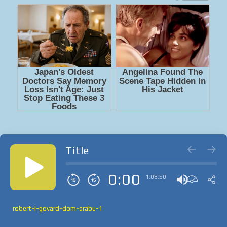
Title
0:00
1:08:50
robert-i-govard-dom-arabu-1