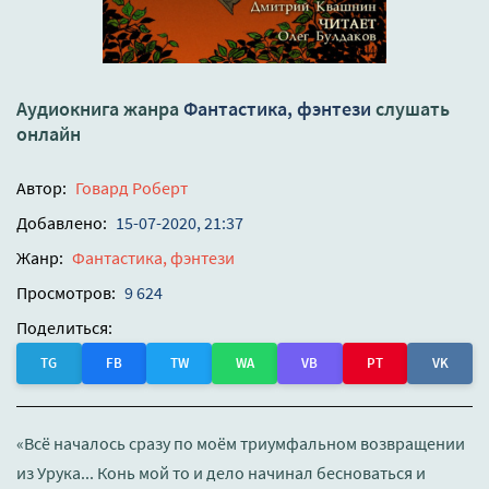
Аудиокнига жанра
Фантастика, фэнтези
слушать
онлайн
Автор:
Говард Роберт
Добавлено:
15-07-2020, 21:37
Жанр:
Фантастика, фэнтези
Просмотров:
9 624
Поделиться:
TG
FB
TW
WA
VB
PT
VK
«Всё началось сразу по моём триумфальном возвращении
из Урука... Конь мой то и дело начинал бесноваться и