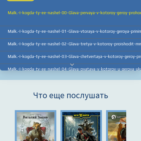
Malk.-I-kogda-ty-ee-nashel-00-Glava-pervaya-v-kotoroy-geroy-prohod
Malk.-I-kogda-ty-ee-nashel-01-Glava-vtoraya-v-kotoroy-geroya-prin
Malk.-I-kogda-ty-ee-nashel-02-Glava-tretya-v-kotoroy-proishodit-m
Malk.-I-kogda-ty-ee-nashel-03-Glava-chetvertaya-v-kotoroy-geroy-p
Malk.-I-kogda-ty-ee-nashel-04-Glava-pyataya-v-kotoroy-u-geroya-u
Malk.-I-kogda-ty-ee-nashel-05-Glava-shestaya-v-kotoroy-gladko-byl
Что еще послушать
Malk.-I-kogda-ty-ee-nashel-06-Glava-sedmaya-v-kotoroy-chto-to-go
Malk.-I-kogda-ty-ee-nashel-07-Glava-vosmaya-v-kotoroy-popytka-hu
Malk.-I-kogda-ty-ee-nashel-08-Glava-devyataya-v-kotoroy-priotkryva
Malk.-I-kogda-ty-ee-nashel-09-Glava-desyataya-v-kotoroy-proishodi