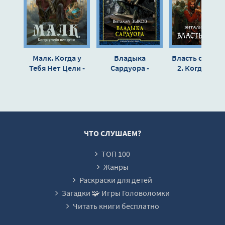
Malk.-I-kogda-ty-ee-nashel-10-Glava-odinnadcataya-v-kotoroy-geroy
Malk.-I-kogda-ty-ee-nashel-11-Glava-dvenadcataya-v-kotoroy-vsplyva
Malk.-I-kogda-ty-ee-nashel-12-Glava-trinadcataya-v-kotoroy-vyyasn
Малк. Когда у
Владыка
Власть силы. 
Malk.-I-kogda-ty-ee-nashel-13-Glava-chetyrnadcataya-v-kotoroy-vse-
Тебя Нет Цели -
Сардуора -
2. Когда враг
Виталий Зыков
Виталий Зыков
становятся
Malk.-I-kogda-ty-ee-nashel-14-Glava-pyatnadcataya-v-kotoroy-rassta
друзьями -
Виталий Зык
Malk.-I-kogda-ty-ee-nashel-15-Glava-shestnadcataya-v-kotoroy-chto
Malk.-I-kogda-ty-ee-nashel-16-Glossariy
ЧТО СЛУШАЕМ?
ТОП 100
Жанры
Раскраски для детей
Загадки 🧩 Игры Головоломки
Читать книги бесплатно