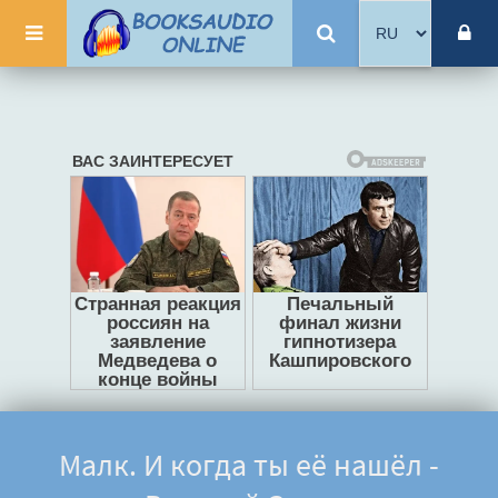
Малк. И когда ты её нашёл -