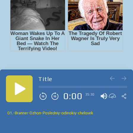
Title
0:00
35:30
01.-Branner-Dzhon-Posledniy-odinokiy-chelovek