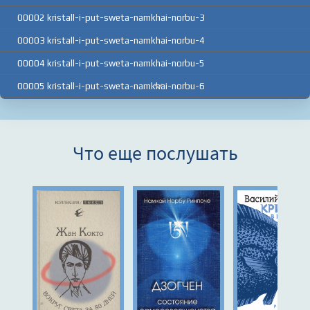
00002 kristall-i-put-sweta-namkhai-norbu-3
00003 kristall-i-put-sweta-namkhai-norbu-4
00004 kristall-i-put-sweta-namkhai-norbu-5
00005 kristall-i-put-sweta-namkhai-norbu-6
00006 kristall-i-put-sweta-namkhai-norbu-7
00007 kristall-i-put-sweta-namkhai-norbu-8
Что еще послушать
00008 kristall-i-put-sweta-namkhai-norbu-9
00009 kristall-i-put-sweta-namkhai-norbu-10
00010 kristall-i-put-sweta-namkhai-norbu-11
00011 kristall-i-put-sweta-namkhai-norbu-12
00012 kristall-i-put-sweta-namkhai-norbu-13
00013 kristall-i-put-sweta-namkhai-norbu-14
00014 kristall-i-put-sweta-namkhai-norbu-15