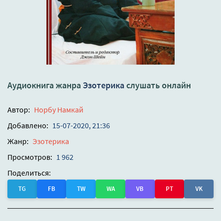
Аудиокнига жанра
Эзотерика
слушать онлайн
Автор:
Норбу Намкай
Добавлено:
15-07-2020, 21:36
Жанр:
Эзотерика
Просмотров:
1 962
Поделиться:
TG
FB
TW
WA
VB
PT
VK