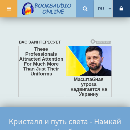
Кристалл и путь света - Намкай