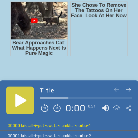
Title
0:00
0:51
00000 kristall-i-put-sweta-namkhai-norbu-1
00001 kristall-i-put-sweta-namkhai-norbu-2