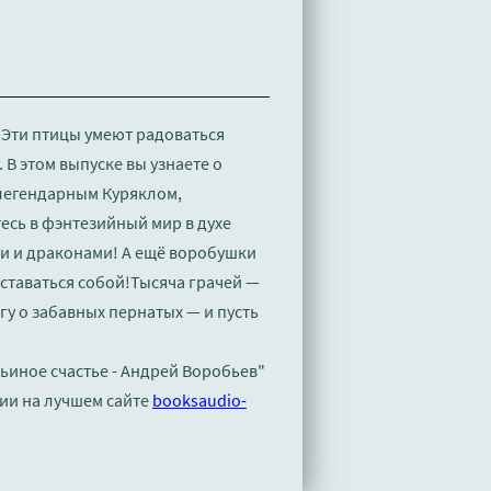
 Эти птицы умеют радоваться
В этом выпуске вы узнаете о
 легендарным Куряклом,
есь в фэнтезийный мир в духе
и и драконами! А ещё воробушки
ставаться собой!Тысяча грачей —
у о забавных пернатых — и пусть
ьиное счастье - Андрей Воробьев"
ии на лучшем сайте
booksaudio-