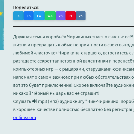
Поделиться:
TG
FB
TW
WA
VB
PT
VK
Дружная семья воробьёв Чирикиных знает о счастье всё!
жизни и превращать любые неприятности в свою выгоду. 
любимой «ласточке» Чирикина-старшего, встретитесь с
разгадаете секрет таинственной валентинки и перенесёт
компьютерных игр — с рыцарями, старушками-сфинксам
напомнят о самом важном: при любых обстоятельствах о
вот это будет приключение! Скорее включайте аудиокниг
никакой Чёрный Рыцарь вас не страшит!
Слушать 🔊 mp3 (мп3) аудиокнигу "Чик-Чирикино. Вороб
в хорошем качестве полностью бесплатно без регистрац
online.com