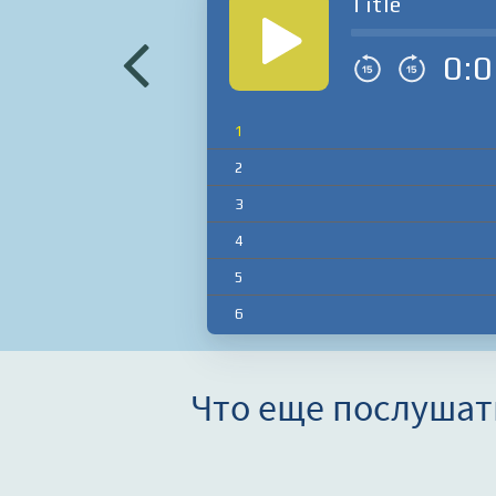
Title
0:0
1
2
3
4
5
6
Что еще послушат