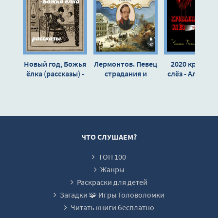
Новый год, Божья
Лермонтов. Певец
2020 кровавы
ёлка (рассказы) -
страдания и
слёз - Алексан
Ал. Алтаев
свободы - Ал
Авгур, Мари
Алтаев
Артемьева,
Михаил Павл
ЧТО СЛУШАЕМ?
ТОП 100
Жанры
Раскраски для детей
Загадки 🧩 Игры Головоломки
Читать книги бесплатно