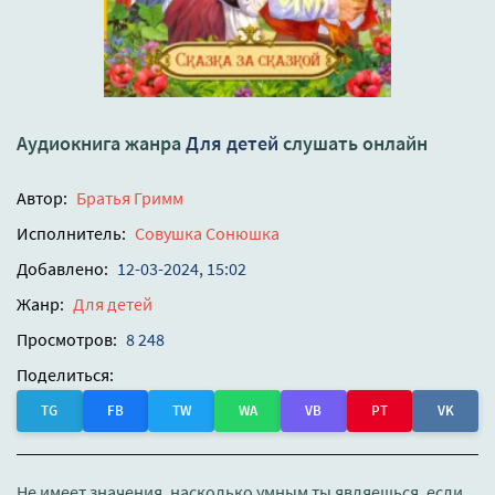
Аудиокнига жанра
Для детей
слушать онлайн
Автор:
Братья Гримм
Исполнитель:
Совушка Сонюшка
Добавлено:
12-03-2024, 15:02
Жанр:
Для детей
Просмотров:
8 248
Поделиться:
TG
FB
TW
WA
VB
PT
VK
Не имеет значения, насколько умным ты являешься, если