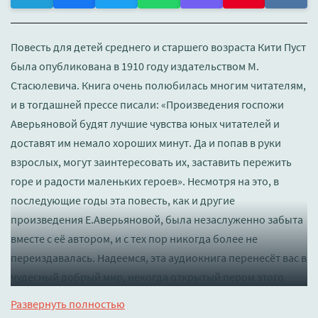
Повесть для детей среднего и старшего возраста Кити Пуст
была опубликована в 1910 году издательством М.
Стасюлевича. Книга очень полюбилась многим читателям,
и в тогдашней прессе писали: «Произведения госпожи
Аверьяновой будят лучшие чувства юных читателей и
доставят им немало хороших минут. Да и попав в руки
взрослых, могут заинтересовать их, заставить пережить
горе и радости маленьких героев». Несмотря на это, в
последующие годы эта повесть, как и другие
произведения Е.Аверьяновой, была незаслуженно забыта
вместе с её автором, и с тех пор никогда более не
переиздавалась. Надеемся, эта аудиокнига перенесёт вас в
чудесный добрый мир, некогда открытый пером этого
замечательного, удивительно доброго автора.
Развернуть полностью
Музыкальное сопровождение - Альфред Шнитке, вальс