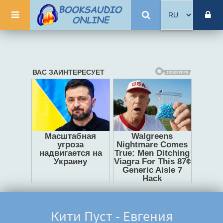
Кити Пуст - Евгения