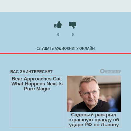
Прощание.
Слушать 🔊 mp3 (мп3) аудиокнигу "Кити Пуст - Евгения
Аверьянова" в хорошем качестве полностью бесплатно
без регистрации на лучшем сайте
booksaudio-online.com
0
0
СЛУШАТЬ АУДИОКНИГУ ОНЛАЙН