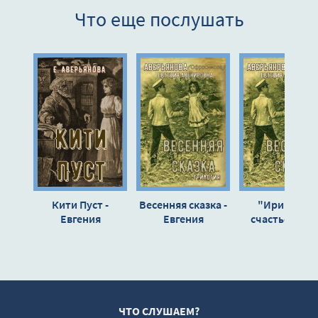
Что еще послушать
Кити Пуст -
Весенняя сказка -
"Иринкино
Евгения
Евгения
счастье" - "Н
Аверьянова
Аверьянова
заре жизни" 
(Офросимова)
"Весенняя
сказка"
(трилогия) -
Евгения
Аверьянова
ЧТО СЛУШАЕМ?
(Офросимова