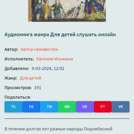
Аудиокнига жанра
Для детей
слушать онлайн
Автор:
Автор неизвестен
Исполнитель:
Евгения Ионкина
Добавлено:
9-03-2024, 12:02
Жанр:
Для детей
Просмотров:
191
Поделиться:
TG
FB
TW
WA
VB
PT
VK
В течение долгих лет разные народы Поднебесной