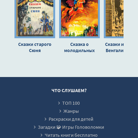
Сказки старого
Сказка о
Сказки и леге
Сюня
молодильных
Бенгалии - Ав
яблоках и живой
неизвестен
воде - Автор
неизвестен
ЧТО СЛУШАЕМ?
ТОП 100
Жанры
Раскраски для детей
Загадки 🧩 Игры Головоломки
Читать книги бесплатно