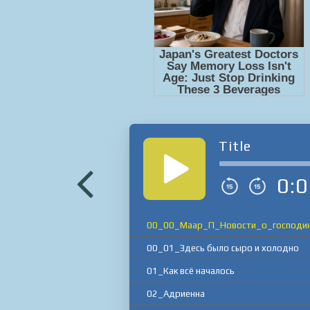
Title
0:0
00_00_Маар_П_Новости_о_господи
00_01_Здесь было сыро и холодно
01_Как всё началось
02_Адриенна