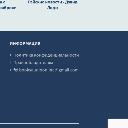
н с
Райские новости - Дэвид
фабрики -
Лодж
юман
ИНФОРМАЦИЯ
Политика конфиденциальности
Правообладателям
📭 booksaudioonline@gmail.com