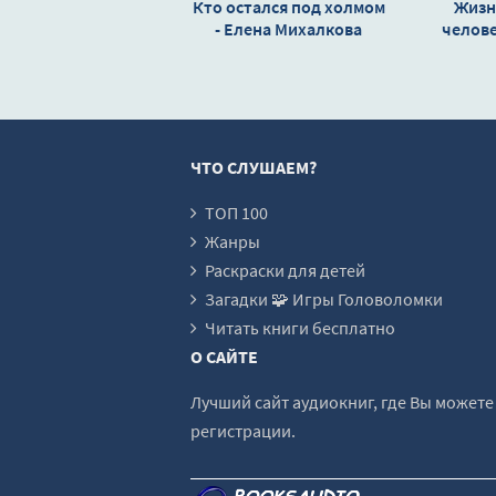
Кто остался под холмом
Жизнь
- Елена Михалкова
17_Дочь господина Мельхиора
челове
иску
18_В башне господина Мельхиора
интелл
Т
19_Первый эксперимент
20_Эксперименты продолжаются
ЧТО СЛУШАЕМ?
21_Как мы возвращались
22_Наконец-то снова дома
ТОП 100
Жанры
Раскраски для детей
Загадки 🧩 Игры Головоломки
Читать книги бесплатно
О САЙТЕ
Лучший сайт аудиокниг, где Вы может
регистрации.