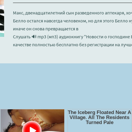
Макс, двенадцатилетний сын разведенного аптекаря, хоч
Белло остался навсегда человеком, но для этого Белло 
иначе он снова превращается в
Слушать 🔊 mp3 (мп3) аудиокнигу "Новости о господине 
качестве полностью бесплатно без регистрации на лучш