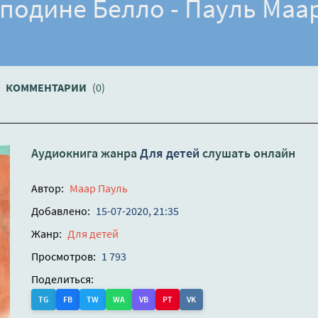
сподине Белло - Пауль Маа
КОММЕНТАРИИ
(0)
Аудиокнига жанра
Для детей
слушать онлайн
Автор:
Маар Пауль
Добавлено:
15-07-2020, 21:35
Жанр:
Для детей
Просмотров:
1 793
Поделиться:
TG
FB
TW
WA
VB
PT
VK