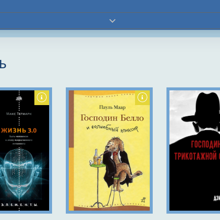
ь
ё на свете