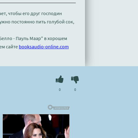
ет, чтобы его друг господин
нужно постоянно пить голубой сок,
Белло - Пауль Маар" в хорошем
ем сайте
booksaudio-online.com
0
0