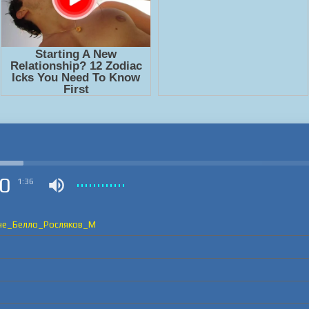
0
1:36
не_Белло_Росляков_М