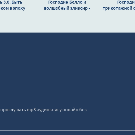
 3.0. Быть
Господин Белло и
Господи
ком в эпоху
волшебный эликсир -
трикотажной 
сственного
Пауль Маар
Дэми Хь
екта - Макс
егмарк
е прослушать mp3 аудиокнигу онлайн без