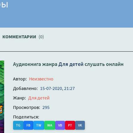
ры
КОММЕНТАРИИ
(0)
Аудиокнига жанра
Для детей
слушать онлайн
Автор:
Неизвестно
Добавлено:
15-07-2020, 21:27
Жанр:
Для детей
Просмотров:
295
Поделиться:
TG
FB
TW
WA
VB
PT
VK