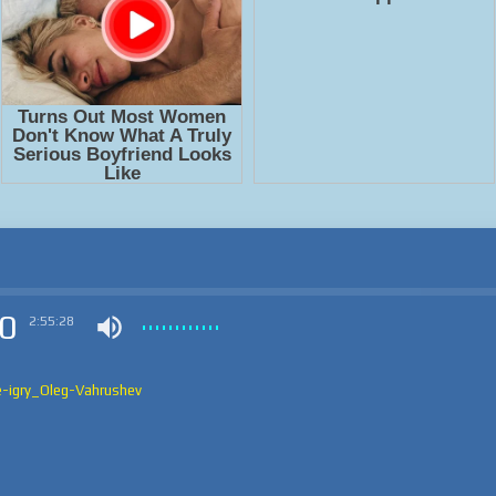
0
2:55:28
e-igry_Oleg-Vahrushev