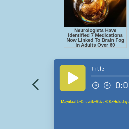
Title
0:0
Maynkraft.-Dnevnik-Stiva-08.-Holodny