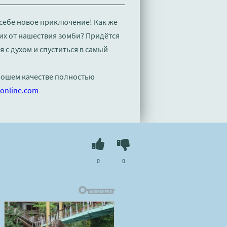
 себе новое приключение! Как же
их от нашествия зомби? Придётся
 с духом и спуститься в самый
орошем качестве полностью
online.com
0
0