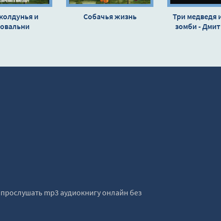
 колдунья и
Собачья жизнь
Три медведя 
ковальни
зомби - Дмит
е прослушать mp3 аудиокнигу онлайн без