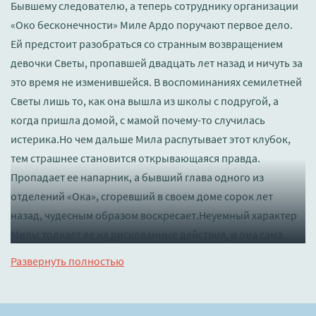
Бывшему следователю, а теперь сотруднику организации
«Око бесконечности» Миле Ардо поручают первое дело.
Ей предстоит разобраться со странным возвращением
девочки Светы, пропавшей двадцать лет назад и ничуть за
это время не изменившейся. В воспоминаниях семилетней
Светы лишь то, как она вышла из школы с подругой, а
когда пришла домой, с мамой почему-то случилась
истерика.Но чем дальше Мила распутывает этот клубок,
тем страшнее становится открывающаяся правда.
Пропадает ее напарник, а бывший глава одного из
отделений «Ока», сгоревший в своем доме сорок лет
назад, чудесным образом воскресает.Неуемный характер
Милы толкает ее на рискованные действия, и она сама
оказывается на пороге гибели. Успеют ли друзья прийти
Развернуть полностью
ей на помощь, если никто из них не знает, куда она
умудрилась забраться?
Слушать 🔊 mp3 (мп3) аудиокнигу "Пропавшие - Которова