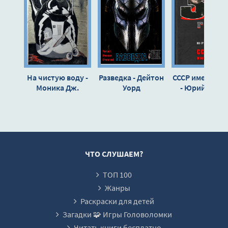
На чистую воду -
Разведка - Дейтон
СССР имени Бе
Моника Дж.
Уорд
- Юрий Мухи
О&#039
ЧТО СЛУШАЕМ?
ТОП 100
Жанры
Раскраски для детей
Загадки 🧩 Игры Головоломки
Читать книги бесплатно