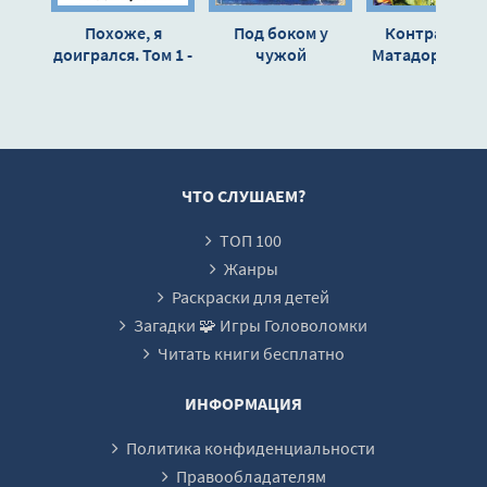
Zaraza_01_16
Похоже, я
Под боком у
Контрактник
Zaraza_01_17
доигрался. Том 1 -
чужой
Матадоры вой
Николай Новиков
комендатуры -
- Сергей Звер
Zaraza_01_18
Геннадий
Zaraza_01_19
Падерин
Zaraza_01_20
Zaraza_01_21
ЧТО СЛУШАЕМ?
Zaraza_01_22
ТОП 100
Zaraza_01_23
Жанры
Zaraza_01_24
Раскраски для детей
Загадки 🧩 Игры Головоломки
Zaraza_01_25
Читать книги бесплатно
Zaraza_01_26
Zaraza_01_27
ИНФОРМАЦИЯ
Zaraza_01_28
Политика конфиденциальности
Zaraza_01_29
Правообладателям