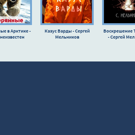
ые в Арктике -
Казус Варды - Сергей
Воскрешение 
 неизвестен
Мельников
- Сергей Ме