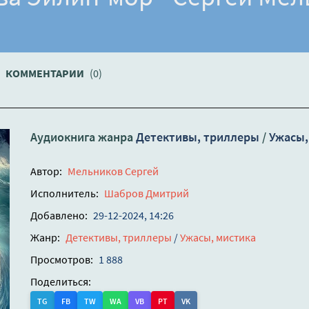
КОММЕНТАРИИ
(0)
Аудиокнига жанра
Детективы, триллеры
/
Ужасы,
Автор:
Мельников Сергей
Исполнитель:
Шабров Дмитрий
Добавлено:
29-12-2024, 14:26
Жанр:
Детективы, триллеры
/
Ужасы, мистика
Просмотров:
1 888
Поделиться:
TG
FB
TW
WA
VB
PT
VK