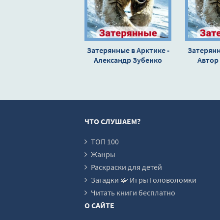
16
17
18
Затерянные в Арктике -
Затерянн
Александр Зубенко
19
Автор
20
21
22
ЧТО СЛУШАЕМ?
23
24
ТОП 100
Жанры
25
Раскраски для детей
26
Загадки 🧩 Игры Головоломки
27
Читать книги бесплатно
О САЙТЕ
28