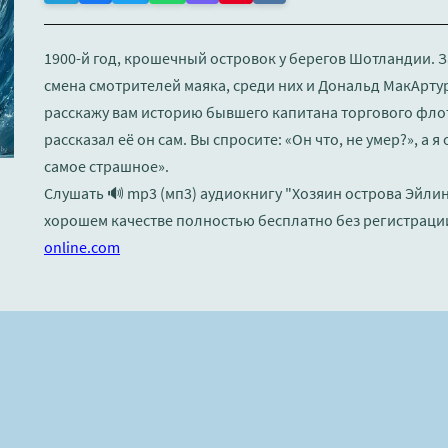
1900-й год, крошечный островок у берегов Шотландии. 
смена смотрителей маяка, среди них и Дональд МакАртур
расскажу вам историю бывшего капитана торгового флот
рассказал её он сам. Вы спросите: «Он что, не умер?», а я
самое страшное».
Слушать 🔊 mp3 (мп3) аудиокнигу "Хозяин острова Эйлин
хорошем качестве полностью бесплатно без регистраци
online.com