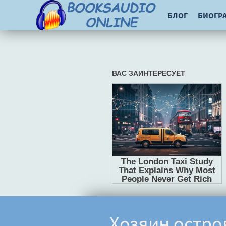
БЛОГ
БИОГР
Хозяин остро