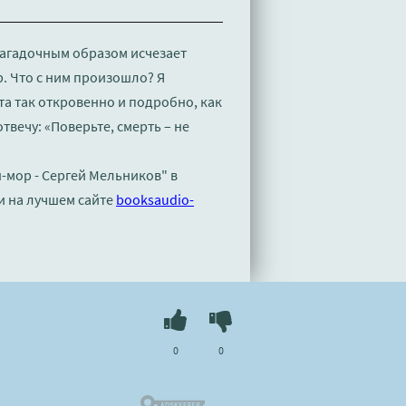
Загадочным образом исчезает
. Что с ним произошло? Я
а так откровенно и подробно, как
 отвечу: «Поверьте, смерть – не
-мор - Сергей Мельников" в
и на лучшем сайте
booksaudio-
0
0