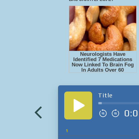
Title
0:0
1