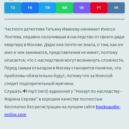
TG
FB
TW
WA
VB
PT
VK
Частного детектива Татьяну Иванову нанимает Инесса
Локтева, недавно получившая в наследство от своего дяди
квартиру в Москве. Дядю она почти не знала, о том, как он
жил и чем занимался, представления не имеет, поэтому
опасается, что с наследством могут возникнуть сложности.
Перед самым отъездом в Москву становится понятно, что
проблемы обязательно будут, потому что за Инессой
следит подозрительный мужчина.
Слушать 🔊 mp3 (мп3) аудиокнигу "Нокаут по наследству -
Марина Серова" в хорошем качестве полностью
бесплатно без регистрации на лучшем сайте
booksaudio-
online.com