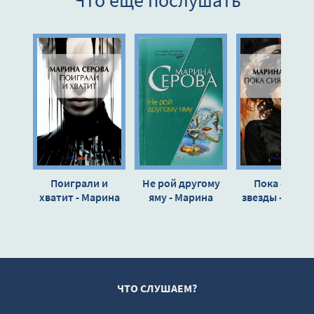
Что еще послушать
9
Поиграли и
Не рой другому
Пока сияют
хватит - Марина
яму - Марина
звезды - Мари
Серова
Серова
Серова
ЧТО СЛУШАЕМ?