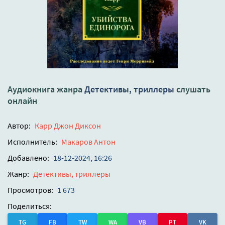
Аудиокнига жанра
Детективы, триллеры
слушать
онлайн
Автор:
Карр Джон Диксон
Исполнитель:
Макаров Антон
Добавлено:
18-12-2024, 16:26
Жанр:
Детективы, триллеры
Просмотров:
1 673
Поделиться:
TG
FB
TW
WA
VB
PT
VK