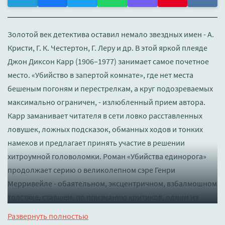
Золотой век детектива оставил немало звездных имен - А.
Кристи, Г. К. Честертон, Г. Леру и др. В этой яркой плеяде
Джон Диксон Карр (1906–1977) занимает самое почетное
место. «Убийство в запертой комнате», где нет места
бешеным погоням и перестрелкам, а круг подозреваемых
максимально ограничен, - излюбленный прием автора.
Карр заманивает читателя в сети ловко расставленных
ловушек, ложных подсказок, обманных ходов и тонких
намеков и предлагает принять участие в решении
хитроумной головоломки. Роман «Убийства единорога»
продолжает серию о великолепном сэре Генри
Мерривейле - обаятельном, эксцентричном, взбалмошном
толстяке, ставшем, по признанию критиков, одним из
самых неординарных сыщиков в детективной
Развернуть полностью
литературе.38-летний британец, успевший послужить