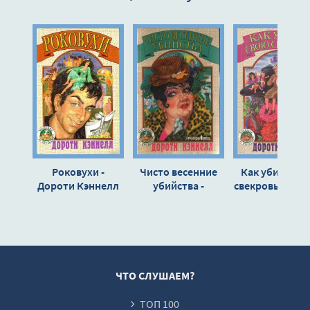
05-02
05-03
05-04
05-05
06-01
06-02
06-03
Роковухи -
Чисто весенние
Как убить св
06-04
Дороти Кэннелл
убийства -
свекровь - Дор
Дороти Кэннелл
Кэннелл
07-01
07-02
07-03
07-04
ЧТО СЛУШАЕМ?
07-05
ТОП 100