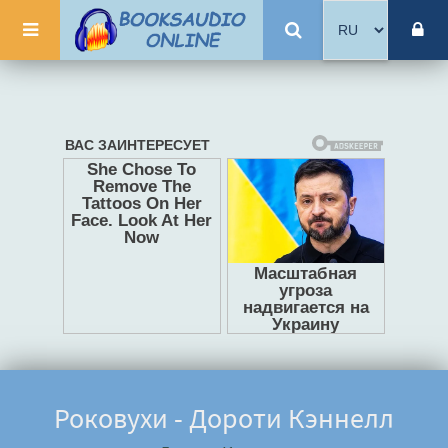
Роковухи - Дороти Кэннелл