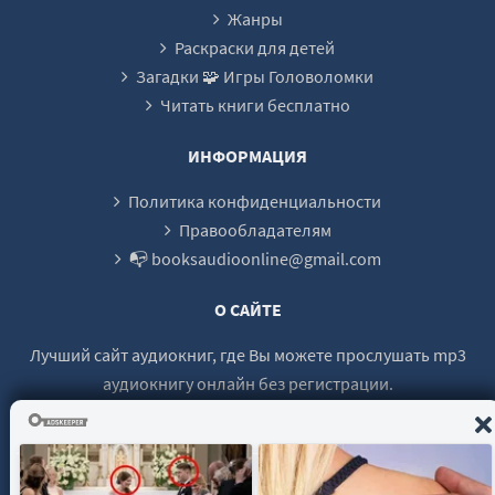
07-06
Жанры
08-01
Раскраски для детей
Загадки 🧩 Игры Головоломки
08-02
Читать книги бесплатно
08-03
08-04
ИНФОРМАЦИЯ
09-01
Политика конфиденциальности
09-02
Правообладателям
📭 booksaudioonline@gmail.com
09-03
09-04
О САЙТЕ
09-05
Лучший сайт аудиокниг, где Вы можете прослушать mp3
10-01
аудиокнигу онлайн без регистрации.
10-02
10-03
10-04
© 2021 - 2026 booksaudio-online.com Все права защищены.