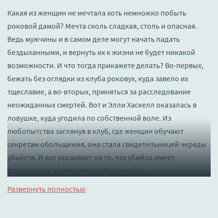
Какая из женщин не мечтала хоть немножко побыть
роковой дамой? Мечта сколь сладкая, столь и опасная.
Ведь мужчины и в самом деле могут начать падать
бездыханными, и вернуть их к жизни не будет никакой
возможности. И что тогда прикажете делать? Во-первых,
бежать без оглядки из клуба роковух, куда завело их
тщеславие, а во-вторых, приняться за расследование
неожиданных смертей. Вот и Элли Хаскелл оказалась в
ловушке, куда угодила по собственной воле. Из
любопытства заглянув в клуб, где женщин обучают
секретам обольщения, она стала свидетельницей череды
убийств. И все указывает на то, что убийца имеет
отношение к зловещему клубу роковух...
Слушать 🔊 mp3 (мп3) аудиокнигу "Роковухи - Дороти
Развернуть полностью
Кэннелл" в хорошем качестве полностью бесплатно без
регистрации на лучшем сайте
booksaudio-online.com