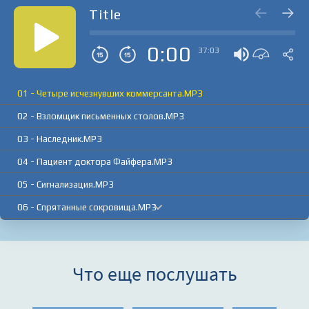
Title
0:00
37:03
01 - Четыре исчезнувших коммерсанта.MP3
02 - Взломщик письменных столов.MP3
03 - Наследник.MP3
04 - Пациент доктора Файфера.MP3
05 - Сигнализация.MP3
06 - Спрятанные сокровища.MP3
07 - Принципиальный Джо Лолес.MP3
Что еще послушать