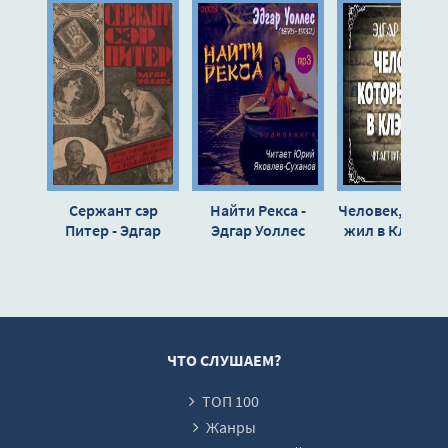
Сержант сэр
Найти Рекса -
Человек, кото
Питер - Эдгар
Эдгар Уоллес
жил в Клэпгеме
Уоллес
Эдгар Уолле
ЧТО СЛУШАЕМ?
ТОП 100
Жанры