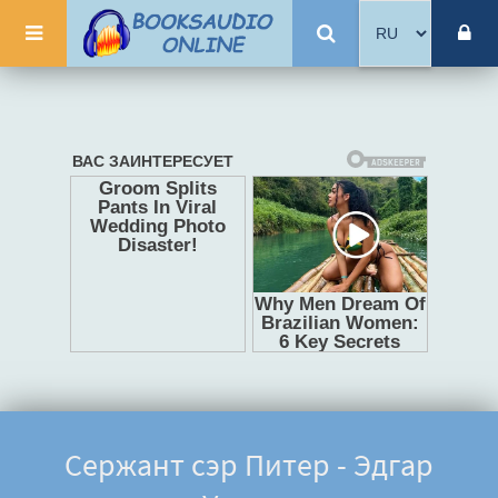
Сержант сэр Питер - Эдгар