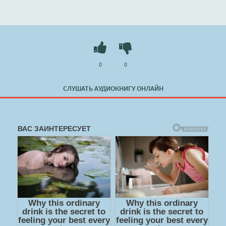
решить трудную задачу: либо лишиться наследства, либо
собрать компромат на шантажиста и заставить его
замолчать..
Слушать 🔊 mp3 (мп3) аудиокнигу "Чернильные ночи –
янтарные дни - Ольга Баскова" в хорошем качестве
0
0
полностью бесплатно без регистрации на лучшем сайте
booksaudio-online.com
СЛУШАТЬ АУДИОКНИГУ ОНЛАЙН