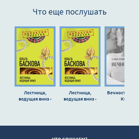
8
Что еще послушать
9
10
11
12
13
14
15
16
Лестница,
Лестница,
Вечность - Са
17
ведущая вниз -
ведущая вниз -
Ким
Ольга Баскова
Ольга Баскова
18
19
20
21
ЧТО СЛУШАЕМ?