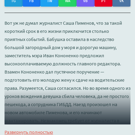
TG
FB
TW
WA
VB
PT
VK
Вот уж не думал журналист Саша Пименов, что за такой
короткий срок в его жизни приключится столько
приятных событий. Бабушка оставила в наследство
большой загородный дом у моря и дорогую машину,
заместитель мэра Иван Кононенко предложил
высокооплачиваемую должность главного редактора.
Взамен Кононенко дал пустячное поручение —
подготовить его молодую жену к сдаче на водительские
права. Разумеется, Саша согласился. Но во время одного из
уроков вождения девушка сбила человека, да не простого
пешехода, а сотрудника ГИБДД. Наезд произошел на
новом автомобиле Пименова, и его начинают
шантажировать. Незнакомец требует от журналиста в
обмен за молчание загородный дом. И Саше предстоит
Развернуть полностью