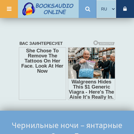
Чернильные ночи – янтарные