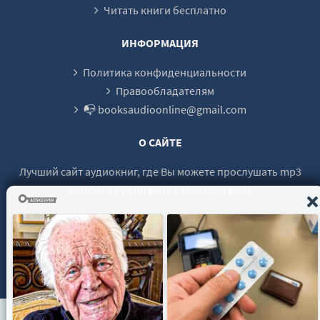
Читать книги бесплатно
02-26
02-27
ИНФОРМАЦИЯ
02-28
Политика конфиденциальности
02-29
Правообладателям
📭 booksaudioonline@gmail.com
02-30
02-31
О САЙТЕ
02-32
Лучший сайт аудиокниг, где Вы можете прослушать mp3
02-33
аудиокнигу онлайн без регистрации.
02-34
02-35
© 2021 - 2026 booksaudio-online.com Все права защищены.