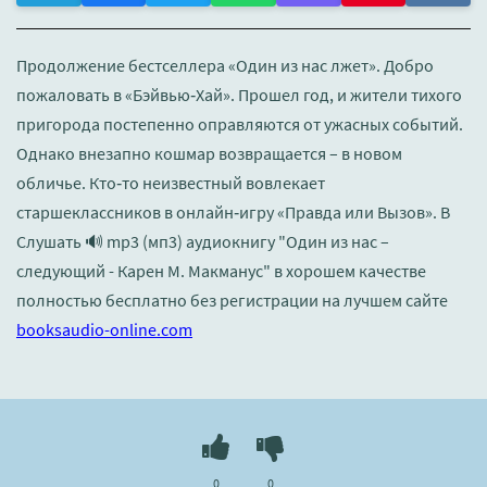
Продолжение бестселлера «Один из нас лжет». Добро
пожаловать в «Бэйвью‑Хай». Прошел год, и жители тихого
пригорода постепенно оправляются от ужасных событий.
Однако внезапно кошмар возвращается – в новом
обличье. Кто‑то неизвестный вовлекает
старшеклассников в онлайн‑игру «Правда или Вызов». В
Слушать 🔊 mp3 (мп3) аудиокнигу "Один из нас –
следующий - Карен М. Макманус" в хорошем качестве
полностью бесплатно без регистрации на лучшем сайте
booksaudio-online.com
0
0