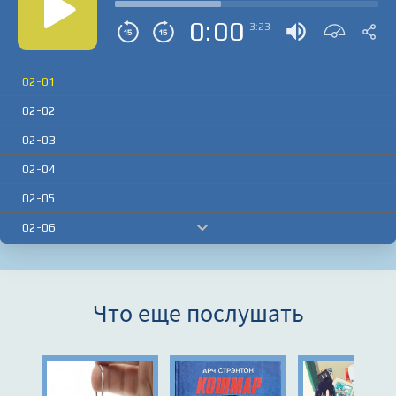
0:00
3:23
02-01
02-02
02-03
02-04
02-05
02-06
02-07
02-08
Что еще послушать
02-09
02-10
02-11