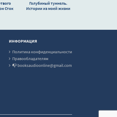
ртвого
Голубиный туннель.
он Сток
Истории из моей жизни
- Джон Ле Карре
ИНФОРМАЦИЯ
Политика конфиденциальности
Правообладателям
📭 booksaudioonline@gmail.com