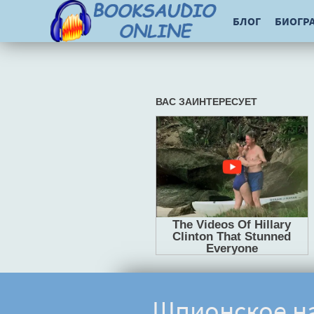
БЛОГ
БИОГР
Шпионское на