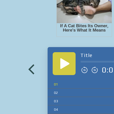
Title
0:0
01
02
03
04