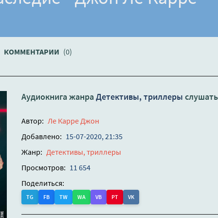
КОММЕНТАРИИ
(0)
Аудиокнига жанра
Детективы, триллеры
слушать
Автор:
Ле Карре Джон
Добавлено:
15-07-2020, 21:35
Жанр:
Детективы, триллеры
Просмотров:
11 654
Поделиться:
TG
FB
TW
WA
VB
PT
VK