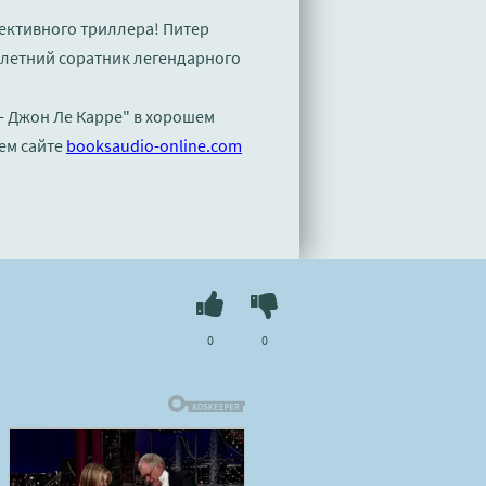
ективного триллера! Питер
летний соратник легендарного
- Джон Ле Карре" в хорошем
ем сайте
booksaudio-online.com
0
0