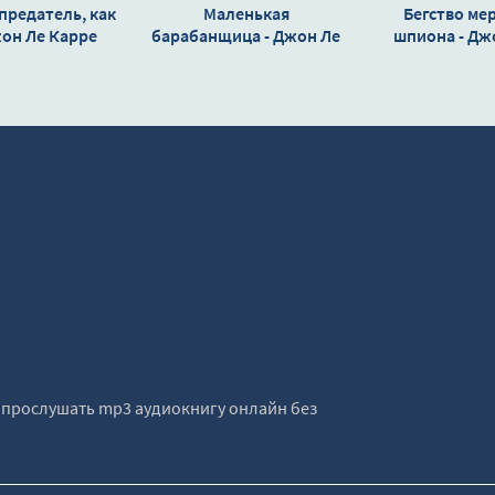
предатель, как
Маленькая
Бегство ме
жон Ле Карре
барабанщица - Джон Ле
шпиона - Дж
Карре
е прослушать mp3 аудиокнигу онлайн без