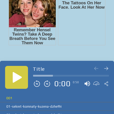
Title
0:00
0:50
001
01-sekret-komnaty-kuzena-dzheffri