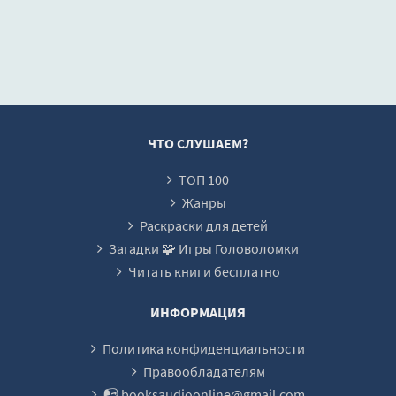
16-tajjna-kolverli-korta
17-zhena-fiziologa
18-zhena-fiziologa
19-zhena-fiziologa
20-zhena-fiziologa
ЧТО СЛУШАЕМ?
21-zhena-fiziologa
ТОП 100
22-krepostnaja-pevica
Жанры
23-krepostnaja-pevica
Раскраски для детей
Загадки 🧩 Игры Головоломки
24-krepostnaja-pevica
Читать книги бесплатно
25-krepostnaja-pevica
26-krepostnaja-pevica
ИНФОРМАЦИЯ
27-krepostnaja-pevica
Политика конфиденциальности
014
Правообладателям
📭 booksaudioonline@gmail.com
29-padenie-lorda-behrrimora