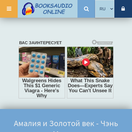
Амалия и Золотой век - Чэнь