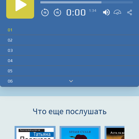
0:00
1:34
01
02
03
04
05
06
07
08
Что еще послушать
09
10
11