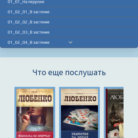
01_01_На перроне
01_02_01_В застенке
01_02_02_В застенке
01_02_03_В застенке
01_02_04_В застенке
01_03_Красный самум
01_04_Феликс
Что еще послушать
01_05_Старые знакомые
01_06_01_Прогулка на эшафот
01_06_02_Прогулка на эшафот
01_06_03_Прогулка на эшафот
01_06_04_Прогулка на эшафот
01_07_01_Освобождение
01_07_02_Освобождение