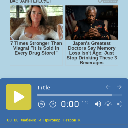
Title
0:00
1:18
00_00_Любенко_И_Приговор_Петров_К