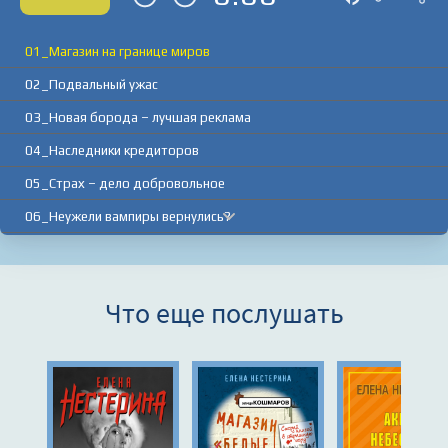
01_Магазин на границе миров
02_Подвальный ужас
03_Новая борода – лучшая реклама
04_Наследники кредиторов
05_Страх – дело добровольное
06_Неужели вампиры вернулись?
07_Дорожные бесы
08_Ваше средство не действует!!!
Что еще послушать
09_Вампир в подземелье
10_Штурм «Белых тапочек»
11_Телевизионные вампиры
12_Друзей не бывает много