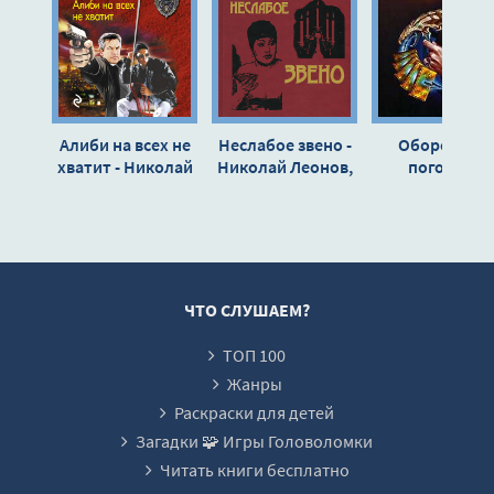
00012-
00013-
00014-
00015-
Алиби на всех не
Неслабое звено -
Оборотни в
00016-
хватит - Николай
Николай Леонов,
погонах -
Леонов, Алексей
Алексей Макеев
Николай Леон
00017-
Макеев
Алексей Маке
00018-
ЧТО СЛУШАЕМ?
ТОП 100
Жанры
Раскраски для детей
Загадки 🧩 Игры Головоломки
Читать книги бесплатно