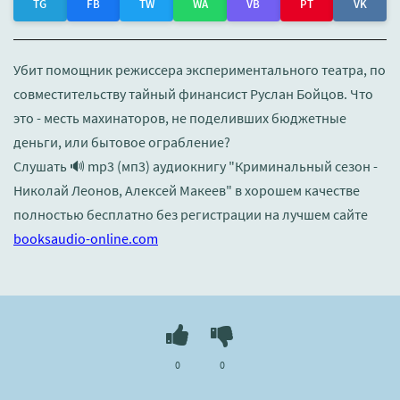
TG
FB
TW
WA
VB
PT
VK
Убит помощник режиссера экспериментального театра, по
совместительству тайный финансист Руслан Бойцов. Что
это - месть махинаторов, не поделивших бюджетные
деньги, или бытовое ограбление?
Слушать 🔊 mp3 (мп3) аудиокнигу "Криминальный сезон -
Николай Леонов, Алексей Макеев" в хорошем качестве
полностью бесплатно без регистрации на лучшем сайте
booksaudio-online.com
0
0