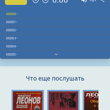
00000-
00001-
00002-
00003-
00004-
00005-
00006-
00007-
Что еще послушать
00008-
00009-
00010-
00011-