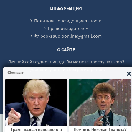
file-26
ИНФОРМАЦИЯ
file-27
Политика конфиденциальности
file-28
Правообладателям
📭 booksaudioonline@gmail.com
file-29
file-30
О САЙТЕ
file-31
Лучший сайт аудиокниг, где Вы можете прослушать mp3
file-32
аудиокнигу онлайн без регистрации.
file-33
file-34
file-35
© 2021 - 2026 booksaudio-online.com Все права защищены.
file-36
file-37
file-38