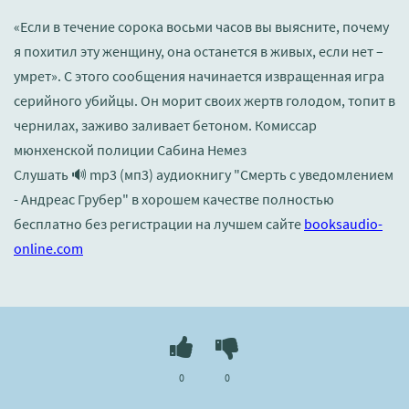
«Если в течение сорока восьми часов вы выясните, почему
я похитил эту женщину, она останется в живых, если нет –
умрет». С этого сообщения начинается извращенная игра
серийного убийцы. Он морит своих жертв голодом, топит в
чернилах, заживо заливает бетоном. Комиссар
мюнхенской полиции Сабина Немез
Слушать 🔊 mp3 (мп3) аудиокнигу "Смерть с уведомлением
- Андреас Грубер" в хорошем качестве полностью
бесплатно без регистрации на лучшем сайте
booksaudio-
online.com
0
0