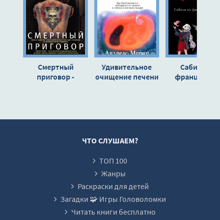
file-12
file-13
file-14
file-15
Смертный
Удивительное
Сабина на
file-16
приговор -
очищение печени
французско
Андреас Грубер
- Андреас Мориц
диете - Галин
file-17
Куликова
file-18
file-19
file-20
ЧТО СЛУШАЕМ?
file-21
ТОП 100
file-22
Жанры
file-23
Раскраски для детей
Загадки 🧩 Игры Головоломки
file-24
Читать книги бесплатно
file-25