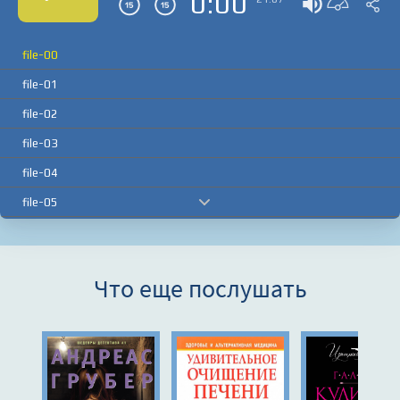
0:00
file-00
file-01
file-02
file-03
file-04
file-05
file-06
file-07
Что еще послушать
file-08
file-09
file-10
file-11