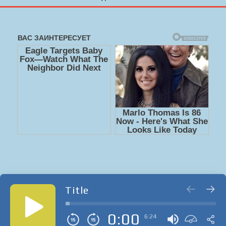
Title
0:00
6:24