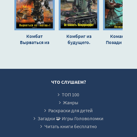
Глава 13
Глава 14
Эпилог
Комбат
Комбриг из
Командарм.
Вырваться из
будущего.
Позади Москва
«котла»! - Олег
Остановить
Олег Таруги
Таругин
Панцерваффе! -
Олег Таругин
ЧТО СЛУШАЕМ?
ТОП 100
Жанры
Раскраски для детей
Загадки 🧩 Игры Головоломки
Читать книги бесплатно