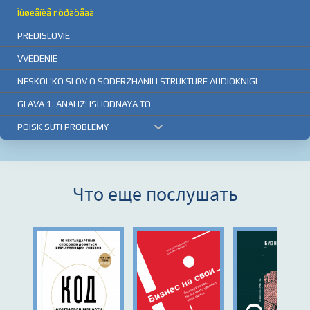
Ìûøëåíèå ñòðàòåãà
PREDISLOVIE
VVEDENIE
NESKOL'KO SLOV O SODERZHANII I STRUKTURE AUDIOKNIGI
GLAVA 1. ANALIZ: ISHODNAYA TO
POISK SUTI PROBLEMY
SUZHENIE PROBLEM
BESPROIGRYSHNAYA METODIKA
Что еще послушать
STRUKTURA PRIBYLI
GLAVA 2. 4 PUTI K STRATEGICHE
GLAVA 3. FOKUSIROVANIE NA KLY
OPREDELENIE RAZLICHII MEZHDU
GLAVA 4. ISPOL'ZOVANIE OTNOSI
MEHANIZM OTNOSITEL'NOGO PREVO