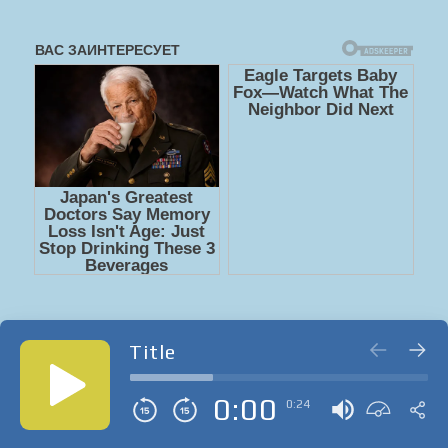
Title
0:00
0:24