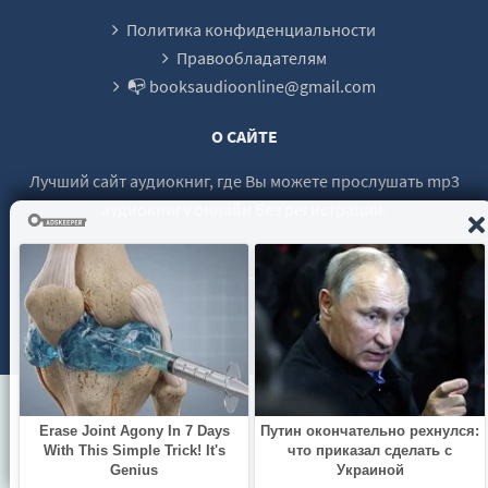
FUNKTSIONAL'NYE STRATEGII
Политика конфиденциальности
POVYSHENIE EKONOMICHESKOI EFF
Правообладателям
📭 booksaudioonline@gmail.com
GLAVA 11. STRATEGII, NATSELEN
EKSPLUATATSIYA VIDIMYH PREIMU
О САЙТЕ
GLAVA 12. KORPORATIVNAYA STRA
Лучший сайт аудиокниг, где Вы можете прослушать mp3
POLEZNOST' I EFFEKTIVNOST'
аудиокнигу онлайн без регистрации.
BIZNES PROTIV PRODUKTA
UPRAVLENIE RESURSAMI
GLAVA 13. PONIMANIE EKONOMICH
© 2021 - 2026 booksaudio-online.com Все права защищены.
ZRELOST' RYNKA I STRATEGICHES
NERAVNOMERNOE RASPREDELENIE E
USLOZHNENIE MEZHDUNARODNYH OT
RAZRABOTKA STRATEGICHESKOGO O
GLAVA 14. STRATEGICHESKIE IZM