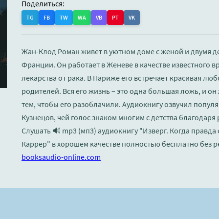
Поделиться:
TG
FB
TW
WA
VB
PT
VK
Жан-Клод Роман живет в уютном доме с женой и двумя де
Франции. Он работает в Женеве в качестве известного в
лекарства от рака. В Париже его встречает красивая люб
родителей. Вся его жизнь – это одна большая ложь, и он
тем, чтобы его разоблачили. Аудиокнигу озвучил попул
Кузнецов, чей голос знаком многим с детства благодар
Слушать 🔊 mp3 (мп3) аудиокнигу "Изверг. Когда правда
Каррер" в хорошем качестве полностью бесплатно без р
booksaudio-online.com