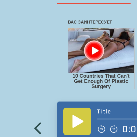
Title
0:0