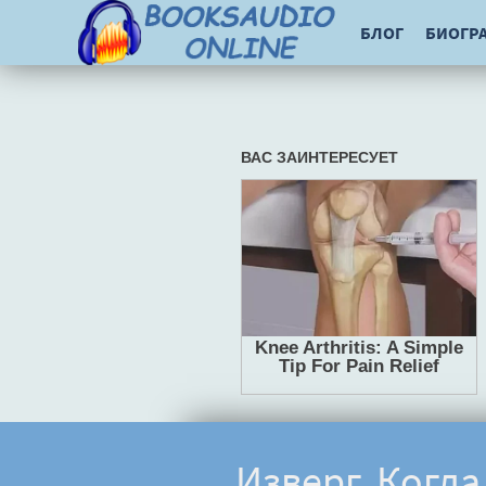
БЛОГ
БИОГР
Изверг. Когда