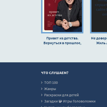
Привет из детства.
Не довер
Вернуться в прошлое,
Жиль 
чтобы стать
счастливым в
настоящем - Михаил
Лабковский
ЧТО СЛУШАЕМ?
ТОП 100
Жанры
Раскраски для детей
Загадки 🧩 Игры Головоломки