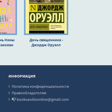
нь Нины
Дочь священника -
Ваксман
Джордж Оруэлл
ИНФОРМАЦИЯ
Политика конфиденциальности
Правообладателям
📭 booksaudioonline@gmail.com