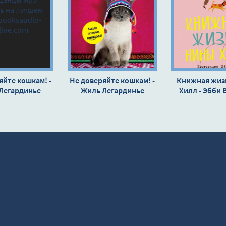
яйте кошкам! -
Не доверяйте кошкам! -
Книжная жиз
Легардинье
Жиль Легардинье
Хилл - Эбби 