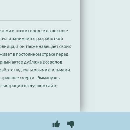
тьми в тихом городке на востоке
рача и занимается разработкой
овница, а он также навещает своих
 живет в постоянном страхе перед
ярный актер дубляжа Всеволод
я работе над культовыми фильмами.
 страшнее смерти - Эммануэль
егистрации на лучшем сайте