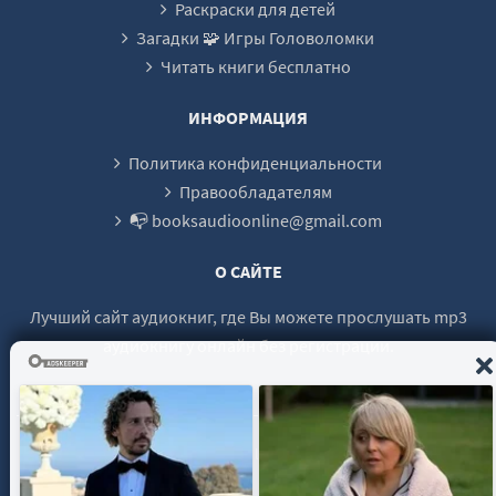
01_04_05
Раскраски для детей
Загадки 🧩 Игры Головоломки
01_04_06
Читать книги бесплатно
02_01_01
02_01_02
ИНФОРМАЦИЯ
02_01_03
Политика конфиденциальности
02_01_04
Правообладателям
📭 booksaudioonline@gmail.com
02_01_05
02_01_06
О САЙТЕ
02_02_01
Лучший сайт аудиокниг, где Вы можете прослушать mp3
02_02_02
аудиокнигу онлайн без регистрации.
02_02_03
02_02_04
02_02_05
© 2021 - 2026 booksaudio-online.com Все права защищены.
02_02_06