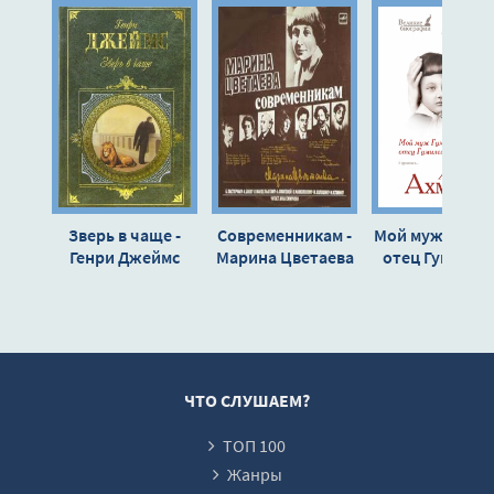
01_02_04
01_02_05
01_02_06
01_03_01
01_03_02
01_03_03
Зверь в чаще -
Современникам -
Мой муж Гумил
01_03_04
Генри Джеймс
Марина Цветаева
отец Гумилёва
Анна Ахматов
01_03_05
01_03_06
01_04_01
01_04_02
ЧТО СЛУШАЕМ?
01_04_03
ТОП 100
01_04_04
Жанры