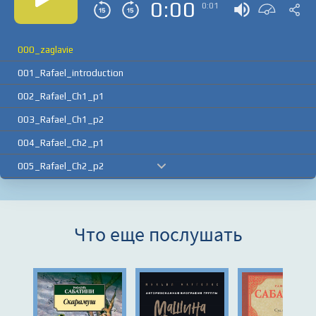
0:00
0:01
000_zaglavie
001_Rafael_introduction
002_Rafael_Ch1_p1
003_Rafael_Ch1_p2
004_Rafael_Ch2_p1
005_Rafael_Ch2_p2
006_Rafael_Ch3_p1
007_Rafael_Ch3_p2
Что еще послушать
008_Rafael_Ch4
009_Rafael_Ch5_p1
010_Rafael_Ch5_p2
011_Rafael_Ch6