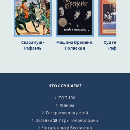
012_Rafael_Ch7
013_Rafael_Ch8_p1
014_Rafael_Ch8_p2
015_Rafael_Ch9_p1
Скарамуш -
Машина Времени.
Суд герцога 
016_Rafael_Ch9_p2
Рафаэль
Полвека в
Рафаэль
Сабатини
движении -
Сабатини
Михаил Марголис
ЧТО СЛУШАЕМ?
ТОП 100
Жанры
Раскраски для детей
Загадки 🧩 Игры Головоломки
Читать книги бесплатно