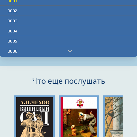
0001
0002
0003
0004
0005
0006
0007
0008
Что еще послушать
0009
0010
0011
0012
0013
0014