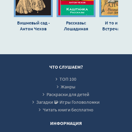
0015
0016
Вишневый сад -
Рассказы:
И то и се, ил
0017
Антон Чехов
Лошадиная
Встреча весны
фамилия,
Антон Чехов
0018
Хамелеон,
0019
Каштанка - Антон
Чехов
0020
0021
ЧТО СЛУШАЕМ?
0022
ТОП 100
0023
Жанры
0024
Раскраски для детей
Загадки 🧩 Игры Головоломки
0025
Читать книги бесплатно
0026
0027
ИНФОРМАЦИЯ
0028