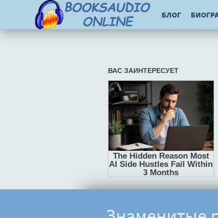
БЛОГ
БИОГР
Знаменитые р