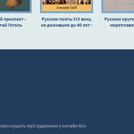
ь
й проспект -
Русские поэты XIX века,
Русские круг
ь
лай Гоголь
не дожившие до 40 лет -
мореплават
Александр Гами
Николай Н
ь
в.\
. \
е прослушать mp3 аудиокнигу онлайн без