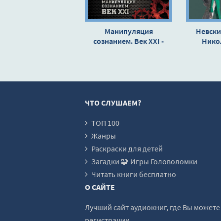
01_05_Александр Андреевич Иванов
01_06_01_Николай Васильевич Гогол
Манипуляция
Невски
сознанием. Век XXI -
01_06_02_Николай Васильевич Гогол
Нико
Сергей Кара-Мурза
01_06_03_Николай Васильевич Гогол
01_07_01_Приложение I.H. В.Гоголь.\
01_07_02_Приложение II. П.П.Мурато
ЧТО СЛУШАЕМ?
01_07_03_Приложение III. В. В. Вейдле
01_08_Михаил Петрович Погодин
ТОП 100
Жанры
01_09_Федор Иванович Буслаев
Раскраски для детей
01_10_Иван Сергеевич Тургенев
Загадки 🧩 Игры Головоломки
01_11_Сергей Семенович Уваров
Читать книги бесплатно
О САЙТЕ
01_12_Александр Иванович Герцен
01_13_Николай Алексеевич Некрасов
Лучший сайт аудиокниг, где Вы может
регистрации.
01_14_Иван Сергеевич Аксаков