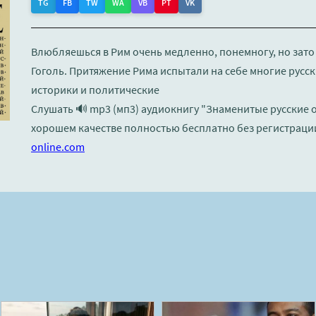
TG
FB
TW
WA
VB
PT
VK
Влюбляешься в Рим очень медленно, понемногу, но зато
Гоголь. Притяжение Рима испытали на себе многие русск
историки и политические
Слушать 🔊 mp3 (мп3) аудиокнигу "Знаменитые русские о
хорошем качестве полностью бесплатно без регистраци
online.com