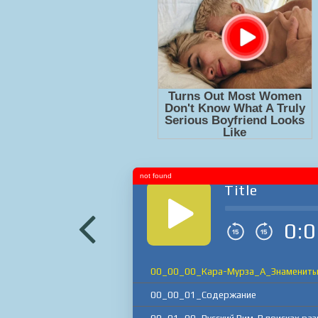
not found
Title
0:0
00_00_00_Кара-Мурза_А_Знамениты
00_00_01_Содержание