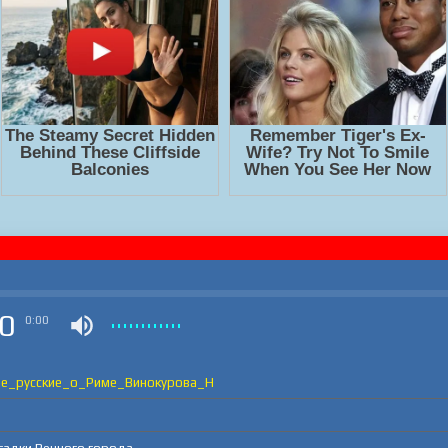
0
0:00
е_русские_о_Риме_Винокурова_Н