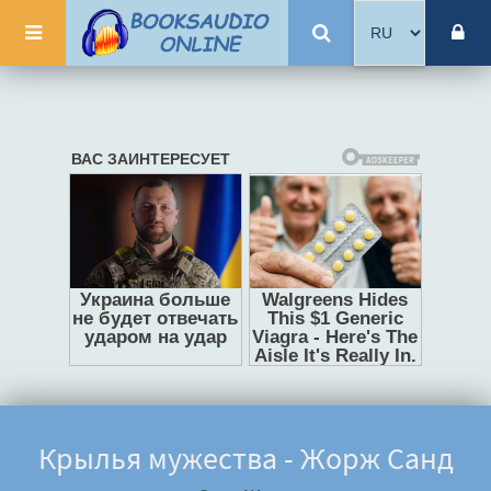
Крылья мужества - Жорж Санд