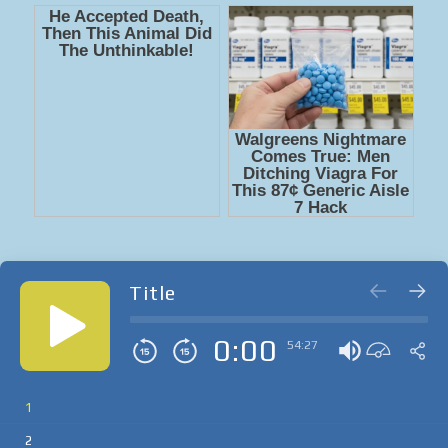
Title
0:00
54:27
1
2