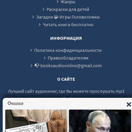
Жанры
24
Раскраски для детей
Загадки 🧩 Игры Головоломки
25
Читать книги бесплатно
26
27
ИНФОРМАЦИЯ
28
Политика конфиденциальности
29
Правообладателям
📭 booksaudioonline@gmail.com
30
31
О САЙТЕ
32
Лучший сайт аудиокниг, где Вы можете прослушать mp3
аудиокнигу онлайн без регистрации.
© 2021 - 2026 booksaudio-online.com Все права защищены.