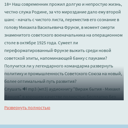
18+ Наш современник прожил долгую и непростую жизнь,
честно служа Родине, за что мироздание дало ему второй
шанс - начать с чистого листа, переместив его сознание в
голову Михаила Васильевича Фрунзе, в момент смерти
знаменитого советского военачальника на операционном
столе в октябре 1925 года. Сумеет ли
переформатированный Фрунзе выжить среди новой
советской элиты, напоминающей банку с пауками?
Получится ли у легендарного командарма развернуть
политику и промышленность Советского Союза на новый,
более оптимальный путь развития?
Слушать 🔊 mp3 (мп3) аудиокнигу "Вираж бытия - Михаил
Ланцов" в хорошем качестве полностью бесплатно без
регистрации на лучшем сайте
booksaudio-online.com
Развернуть полностью