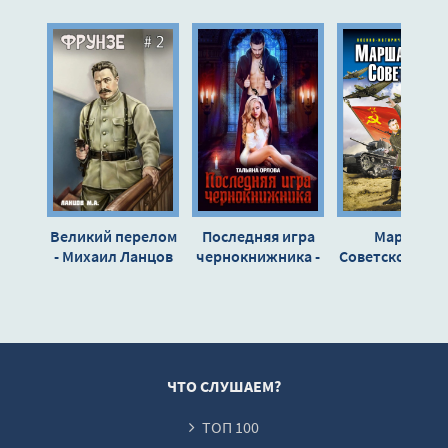
10
11
12
13
14
15
16
Великий перелом
Последняя игра
Маршал
17
- Михаил Ланцов
чернокнижника -
Советского Со
Тальяна Орлова
- Михаил Ланц
18
19
20
21
ЧТО СЛУШАЕМ?
22
ТОП 100
23