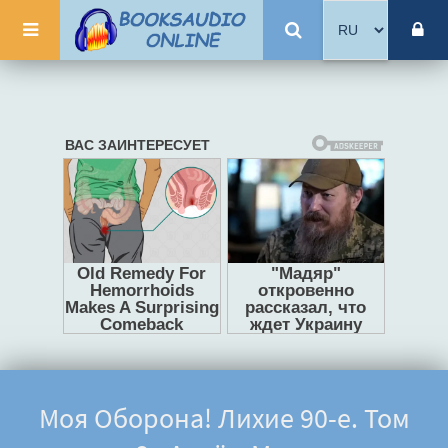
Моя Оборона! Лихие 90-е. Том