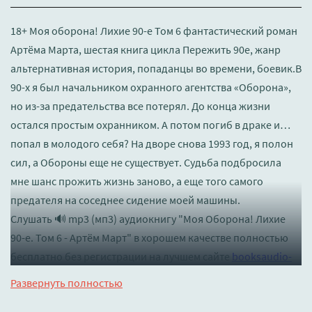
18+ Моя оборона! Лихие 90-е Том 6 фантастический роман
Артёма Марта, шестая книга цикла Пережить 90е, жанр
альтернативная история, попаданцы во времени, боевик.В
90-х я был начальником охранного агентства «Оборона»,
но из-за предательства все потерял. До конца жизни
остался простым охранником. А потом погиб в драке и…
попал в молодого себя? На дворе снова 1993 год, я полон
сил, а Обороны еще не существует. Судьба подбросила
мне шанс прожить жизнь заново, а еще того самого
предателя на соседнее сидение моей машины.
Слушать 🔊 mp3 (мп3) аудиокнигу "Моя Оборона! Лихие
90-е. Том 6 - Артём Март" в хорошем качестве полностью
бесплатно без регистрации на лучшем сайте
booksaudio-
online.com
Развернуть полностью