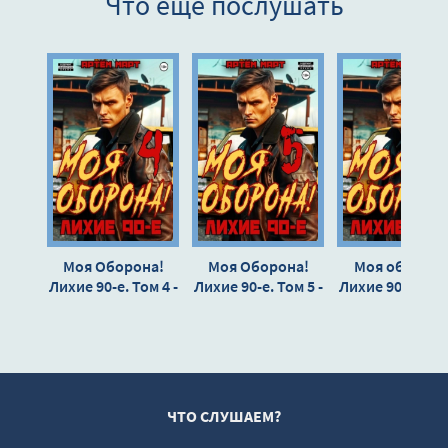
Что еще послушать
9
10
11
12
13
14
15
16
Моя Оборона!
Моя Оборона!
Моя оборона
17
Лихие 90-е. Том 4 -
Лихие 90-е. Том 5 -
Лихие 90-е. Том 
Артём Март
Артём Март
Артём Март
18
19
20
21
ЧТО СЛУШАЕМ?
22