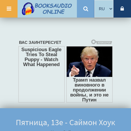
Пятница, 13е - Саймон Хоук