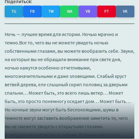
Поделиться:
TG
FB
TW
WA
VB
PT
VK
Ночь — лучшее время для истории. Ночью мрачно и
темно.Все то, чего вы не можете увидеть ночью
собственными глазами, вы можете вообразить себе. Звуки,
на которые вы не обращали внимание при свете дня,
ночью кажутся особенно отчетливыми,
многозначительными и даже зловещими. Слабый хруст
ветвей дерева, еле слышный скрип половиц за дверьми
спальни… Может быть, это всего лишь ветер… Может
быть, это просто понемногу оседает дом… Может быть…
Но ночные звуки могут быть беспокоящими, шумы в
темноте могут заставить воображение заметить то, чего
вы не сможете увидеть с открытыми глазами.
Воображение питается по ночам. И ночью оно очень