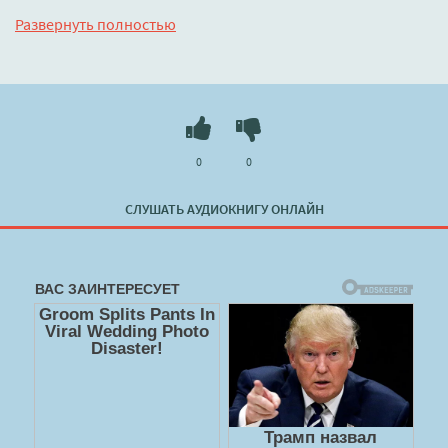
голодно.
Развернуть полностью
Слушать 🔊 mp3 (мп3) аудиокнигу "Пятница, 13е - Саймон
Хоук" в хорошем качестве полностью бесплатно без
регистрации на лучшем сайте
booksaudio-online.com
0
0
СЛУШАТЬ АУДИОКНИГУ ОНЛАЙН