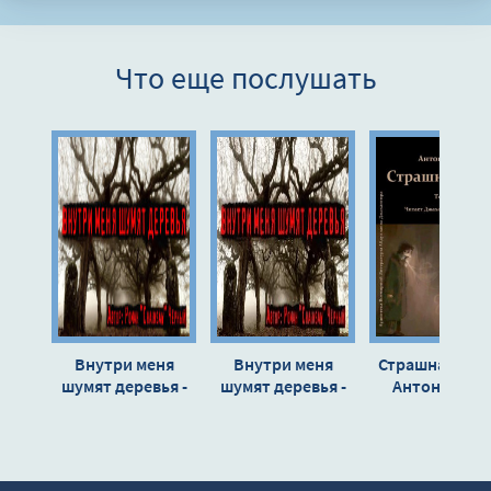
7
8
Что еще послушать
9
10
11
Внутри меня
Внутри меня
Страшная ночь
шумят деревья -
шумят деревья -
Антон Чехов
Роман Чёрный
Роман Черный »